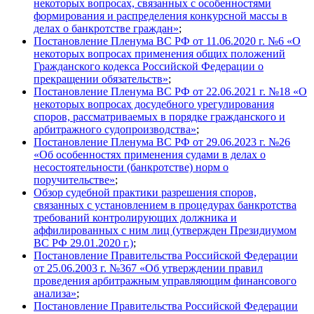
некоторых вопросах, связанных с особенностями
формирования и распределения конкурсной массы в
делах о банкротстве граждан»
;
Постановление Пленума ВС РФ от 11.06.2020 г. №6 «О
некоторых вопросах применения общих положений
Гражданского кодекса Российской Федерации о
прекращении обязательств»
;
Постановление Пленума ВС РФ от 22.06.2021 г. №18 «О
некоторых вопросах досудебного урегулирования
споров, рассматриваемых в порядке гражданского и
арбитражного судопроизводства»
;
Постановление Пленума ВС РФ от 29.06.2023 г. №26
«Об особенностях применения судами в делах о
несостоятельности (банкротстве) норм о
поручительстве»
;
Обзор судебной практики разрешения споров,
связанных с установлением в процедурах банкротства
требований контролирующих должника и
аффилированных с ним лиц (утвержден Президиумом
ВС РФ 29.01.2020 г.)
;
Постановление Правительства Российской Федерации
от 25.06.2003 г. №367 «Об утверждении правил
проведения арбитражным управляющим финансового
анализа»
;
Постановление Правительства Российской Федерации