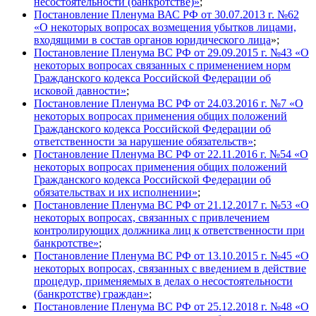
несостоятельности (банкротстве)»
;
Постановление Пленума ВАС РФ от 30.07.2013 г. №62
«О некоторых вопросах возмещения убытков лицами,
входящими в состав органов юридического лица
»;
Постановление Пленума ВС РФ от 29.09.2015 г. №43 «О
некоторых вопросах связанных с применением норм
Гражданского кодекса Российской Федерации об
исковой давности»
;
Постановление Пленума ВС РФ от 24.03.2016 г. №7 «О
некоторых вопросах применения общих положений
Гражданского кодекса Российской Федерации об
ответственности за нарушение обязательств»
;
Постановление Пленума ВС РФ от 22.11.2016 г. №54 «О
некоторых вопросах применения общих положений
Гражданского кодекса Российской Федерации об
обязательствах и их исполнении»
;
Постановление Пленума ВС РФ от 21.12.2017 г. №53 «О
некоторых вопросах, связанных с привлечением
контролирующих должника лиц к ответственности при
банкротстве»
;
Постановление Пленума ВС РФ от 13.10.2015 г. №45 «О
некоторых вопросах, связанных с введением в действие
процедур, применяемых в делах о несостоятельности
(банкротстве) граждан»
;
Постановление Пленума ВС РФ от 25.12.2018 г. №48 «О